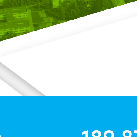
189 870
Жителя
10 245 г