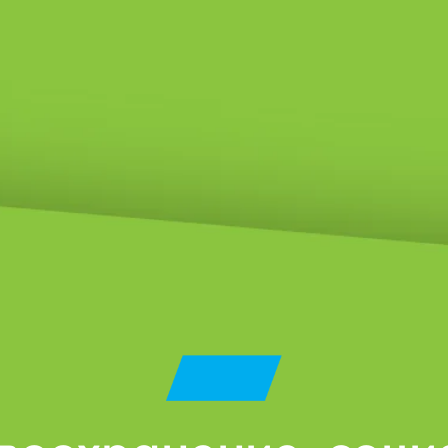
охранение, социальн
ащита населения
10
чреждения
оциальной
Медицинских
ащиты
учреждений
аселения