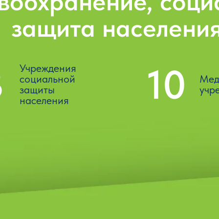
Культура,
спорт
4
2
Учреждения
Подро
спортивной
моло
направленности
клубо