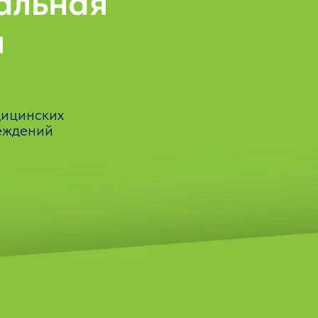
стково-
дежных
в