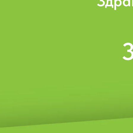
9
Учреждений
культурно-
досугового типа