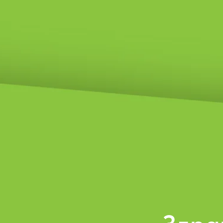
Здраво
з
3
У
с
з
н